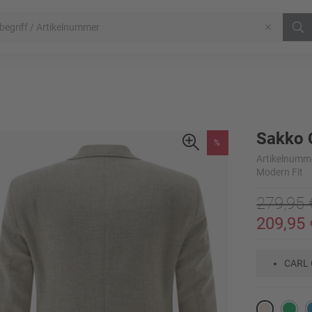
Sakko 
%
Artikelnumm
Modern Fit
279,95 
209,95 
CARL