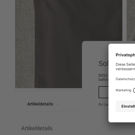
Sollen wir 
Bitte beachten Sie,
befinden.
Ja, n
Artikeldetails
Ihr Lieferland ist hier
Artikeldetails