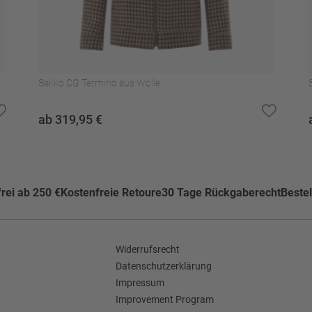
kner trocknen
Sakko CG Termino aus Wolle
ab 319,95 €
rei ab 250 €
Kostenfreie Retoure
30 Tage Rückgaberecht
Bestel
Widerrufsrecht
Datenschutzerklärung
Impressum
Improvement Program