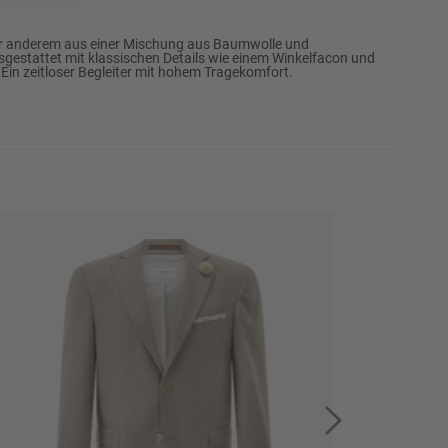
66
Erinnere mich
er anderem aus einer Mischung aus Baumwolle und
sgestattet mit klassischen Details wie einem Winkelfacon und
68
Erinnere mich
. Ein zeitloser Begleiter mit hohem Tragekomfort.
94
Erinnere mich
98
Erinnere mich
102
Erinnere mich
106
Erinnere mich
110
Erinnere mich
114
Erinnere mich
118
Erinnere mich
122
Erinnere mich