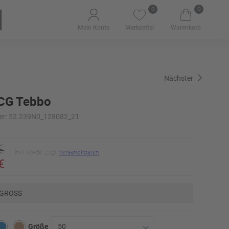
0
0
Mein Konto
Merkzettel
Warenkorb
Nächster
CG Tebbo
er: 52.239N0_128082_21
€
inkl. MwSt. zzgl.
Versandkosten
€
 GROSS
Größe
50