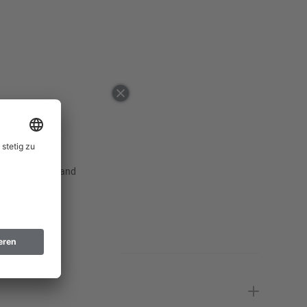
36
Erinnere mich
46
Erinnere mich
48
50
52
54
Erinnere mich
 ausgewählten Land
56
Erinnere mich
58
Erinnere mich
60
Erinnere mich
62
Erinnere mich
64
Erinnere mich