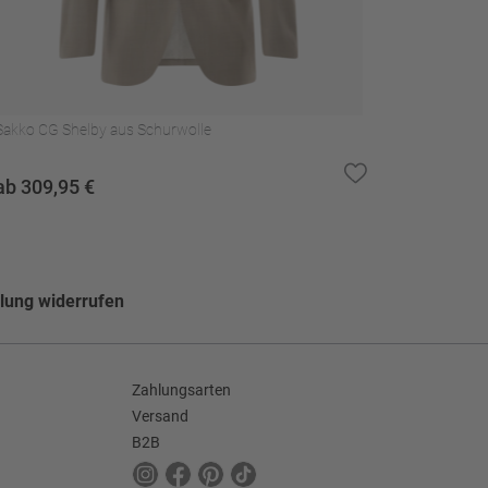
Sakko CG Shelby aus Schurwolle
Sakko CG 
ab 309,95 €
ab 309,
lung widerrufen
Zahlungsarten
Versand
B2B