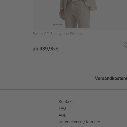
Pflegehinweise
Nicht bleichen
Nicht im Wäschetroc
Nicht waschen
Sakko CG Shelby aus Stretch
Muster
Einfarbig
ab 339,95 €
Schlitzform
Seitenschlitze
Seitentaschen
Aufgesetzte Taschen
Faconart
Winkelfacon
Versandkostenf
Grundform
Einreihig
Ärmellänge (ca. in Gr. 50)
64,9 cm
Kontakt
Enthält nichttextile Teile tierischen
FAQ
Nein
Ursprungs
AGB
Unternehmen / Karriere