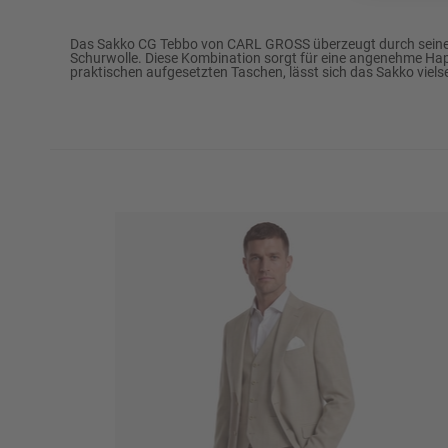
Marke
CARL GROSS
Das Sakko CG Tebbo von CARL GROSS überzeugt durch seine 
Schurwolle. Diese Kombination sorgt für eine angenehme Hapti
praktischen aufgesetzten Taschen, lässt sich das Sakko vielsei
Passform
Modern Fit
43% Polyester
Oberstoff
33% Baumwolle
24% Schurwolle
Futter
100% Viskose
Futter Verarbeitung
Halbfutter
½ Umlaufweite (ca. in Gr. 50)
53,5 cm
Rückenlänge (ca. in Gr. 50)
75,0 cm
Reinigen: Perchloreth
Warm bügeln (110°C