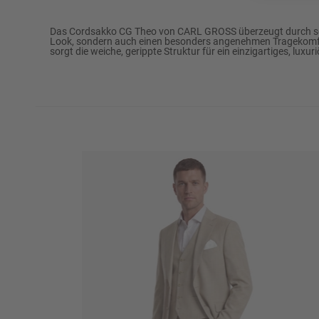
Marke
CARL GROSS
Das Cordsakko CG Theo von CARL GROSS überzeugt durch seine 
Look, sondern auch einen besonders angenehmen Tragekomfort.
sorgt die weiche, gerippte Struktur für ein einzigartiges, luxu
Passform
Modern Fit
85% Polyester
Oberstoff
15% Polyamid
52% Acetat
Futter
48% Viskose
Futter Verarbeitung
Ganzfutter
Rückenlänge (ca. in Gr. 50)
ca. 75,0 cm
½ Umlaufweite (ca. in Gr. 50)
ca. 53,5 cm
Reinigen: Perchloreth
Warm bügeln (110°C