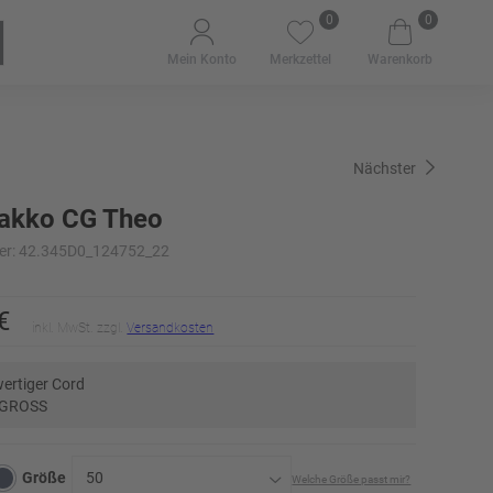
0
0
Mein Konto
Merkzettel
Warenkorb
Nächster
akko CG Theo
er: 42.345D0_124752_22
€
inkl. MwSt. zzgl.
Versandkosten
ertiger Cord
 GROSS
Größe
50
Welche Größe passt mir?