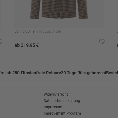
kner trocknen
Sakko CG Termino aus Wolle
ab 319,95 €
e
rei ab 250 €
Kostenfreie Retoure
30 Tage Rückgaberecht
Bestel
Widerrufsrecht
Datenschutzerklärung
Impressum
Improvement Program