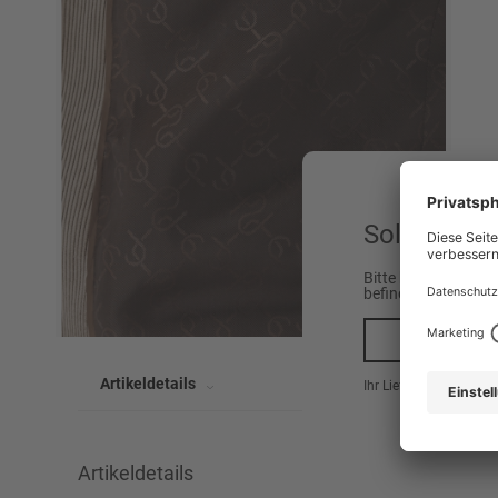
Sollen wir 
Bitte beachten Sie,
befinden.
Ja, n
Artikeldetails
Ihr Lieferland ist hier
Artikeldetails