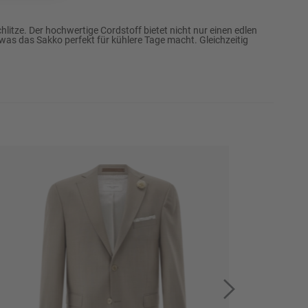
56
itze. Der hochwertige Cordstoff bietet nicht nur einen edlen
58
as das Sakko perfekt für kühlere Tage macht. Gleichzeitig
60
62
Erinnere mich
64
Erinnere mich
66
Erinnere mich
68
Erinnere mich
94
98
Erinnere mich
102
Erinnere mich
106
Erinnere mich