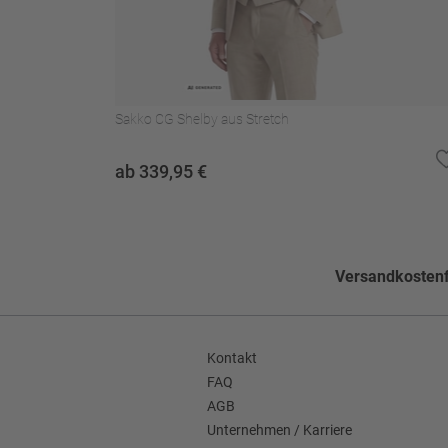
Pflegehinweise
Nicht bleichen
Nicht im Wäschetroc
Nicht waschen
Sakko CG Shelby aus Stretch
Muster
Einfarbig
ab 339,95 €
Schlitzform
Seitenschlitze
Seitentaschen
Pattentaschen gerad
Faconart
Winkelfacon
Versandkostenf
Grundform
Einreihig
Ärmellänge (ca. in Gr. 50)
ca. 64,9 cm
Kontakt
Enthält nichttextile Teile tierischen
FAQ
Nein
Ursprungs
AGB
Unternehmen / Karriere