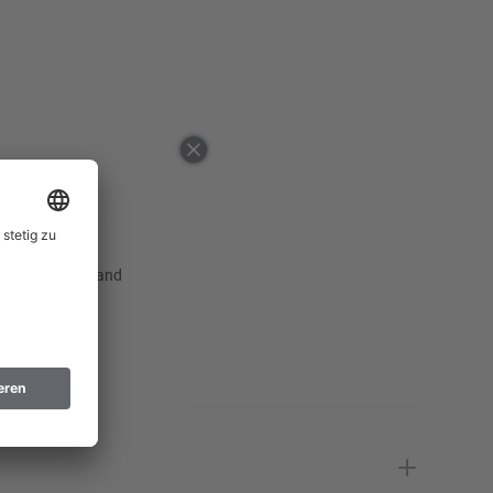
30
30,5
Erinnere mich
31
32
Erinnere mich
33
Erinnere mich
34
Erinnere mich
 ausgewählten Land
46
Erinnere mich
48
Erinnere mich
50
52
Erinnere mich
54